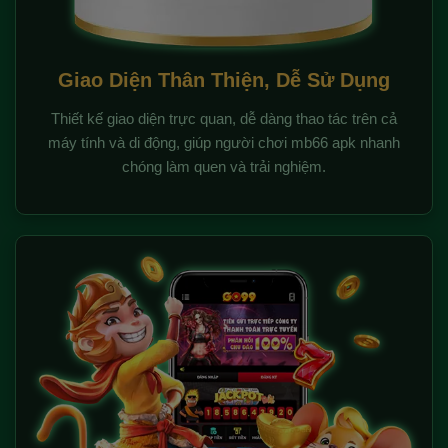
Giao Diện Thân Thiện, Dễ Sử Dụng
Thiết kế giao diện trực quan, dễ dàng thao tác trên cả
máy tính và di động, giúp người chơi mb66 apk nhanh
chóng làm quen và trải nghiệm.