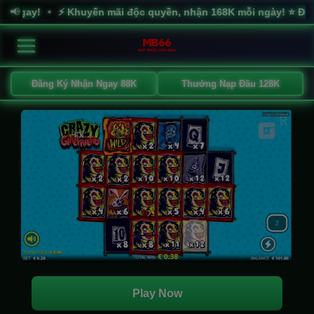
📢
yến mãi độc quyền, nhận 168K mỗi ngày! ⭐ Đừng bỏ lỡ!
🎉 Thư
•
Đăng Ký Nhận Ngay 88K
Thưởng Nạp Đầu 128K
Play Now