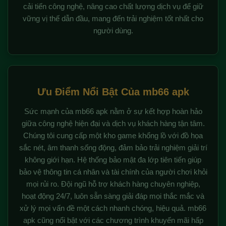
cải tiến công nghệ, nâng cao chất lượng dịch vụ để giữ
vững vị thế dẫn đầu, mang đến trải nghiệm tốt nhất cho
người dùng.
Ưu Điểm Nổi Bật Của mb66 apk
Sức mạnh của mb66 apk nằm ở sự kết hợp hoàn hảo
giữa công nghệ hiện đại và dịch vụ khách hàng tận tâm.
Chúng tôi cung cấp một kho game khổng lồ với đồ họa
sắc nét, âm thanh sống động, đảm bảo trải nghiệm giải trí
không giới hạn. Hệ thống bảo mật đa lớp tiên tiến giúp
bảo vệ thông tin cá nhân và tài chính của người chơi khỏi
mọi rủi ro. Đội ngũ hỗ trợ khách hàng chuyên nghiệp,
hoạt động 24/7, luôn sẵn sàng giải đáp mọi thắc mắc và
xử lý mọi vấn đề một cách nhanh chóng, hiệu quả. mb66
apk cũng nổi bật với các chương trình khuyến mãi hấp