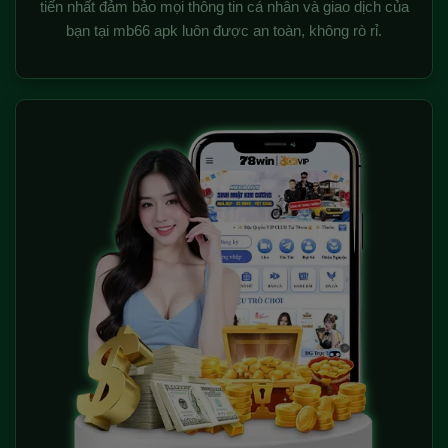
tiến nhất đảm bảo mọi thông tin cá nhân và giao dịch của
bạn tại mb66 apk luôn được an toàn, không rò rỉ.