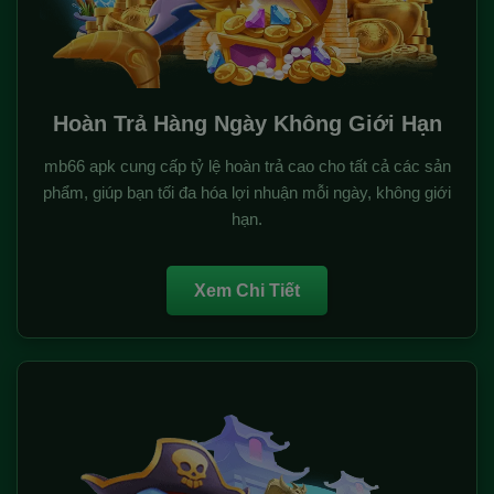
Hoàn Trả Hàng Ngày Không Giới Hạn
mb66 apk cung cấp tỷ lệ hoàn trả cao cho tất cả các sản
phẩm, giúp bạn tối đa hóa lợi nhuận mỗi ngày, không giới
hạn.
Xem Chi Tiết