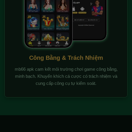
Công Bằng & Trách Nhiệm
mb66 apk cam kết môi trường chơi game công bằng,
minh bạch. Khuyến khích cá cược có trách nhiệm và
cung cấp công cụ tự kiểm soát.