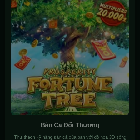
Bắn Cá Đổi Thưởng
Thử thách kỹ năng săn cá của bạn với đồ họa 3D sống