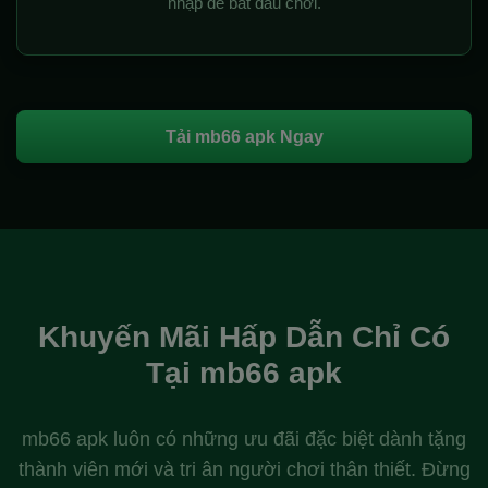
nhập để bắt đầu chơi.
Tải mb66 apk Ngay
Khuyến Mãi Hấp Dẫn Chỉ Có
Tại mb66 apk
mb66 apk luôn có những ưu đãi đặc biệt dành tặng
thành viên mới và tri ân người chơi thân thiết. Đừng