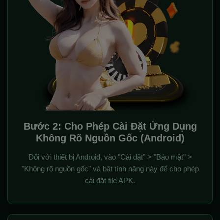
Bước 2: Cho Phép Cài Đặt Ứng Dụng
Không Rõ Nguồn Gốc (Android)
Đối với thiết bị Android, vào "Cài đặt" > "Bảo mật" >
"Không rõ nguồn gốc" và bật tính năng này để cho phép
cài đặt file APK.