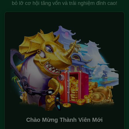
bỏ lỡ cơ hội tăng vốn và trải nghiệm đỉnh cao!
Chào Mừng Thành Viên Mới